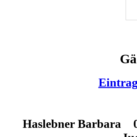
Gä
Eintra
Haslebner Barbara
08