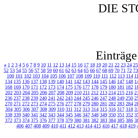
DIE S
Einträge
«
1
2
3
4
5
6
7
8
9
10
11
12
13
14
15
16
17
18
19
20
21
22
23
24
25
52
53
54
55
56
57
58
59
60
61
62
63
64
65
66
67
68
69
70
71
72
73
100
101
102
103
104
105
106
107
108
109
110
111
112
113
114
1
134
135
136
137
138
139
140
141
142
143
144
145
146
147
148
1
168
169
170
171
172
173
174
175
176
177
178
179
180
181
182
1
202
203
204
205
206
207
208
209
210
211
212
213
214
215
216
2
236
237
238
239
240
241
242
243
244
245
246
247
248
249
250
2
270
271
272
273
274
275
276
277
278
279
280
281
282
283
284
2
304
305
306
307
308
309
310
311
312
313
314
315
316
317
318
3
338
339
340
341
342
343
344
345
346
347
348
349
350
351
352
3
372
373
374
375
376
377
378
379
380
381
382
383
384
385
386
3
406
407
408
409
410
411
412
413
414
415
416
417
418
419