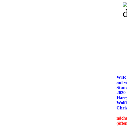
WIR
auf v
Stun
2020
Harry
Wolfi
Chris
nächs
(öffe