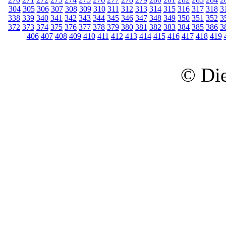
304
305
306
307
308
309
310
311
312
313
314
315
316
317
318
3
338
339
340
341
342
343
344
345
346
347
348
349
350
351
352
3
372
373
374
375
376
377
378
379
380
381
382
383
384
385
386
3
406
407
408
409
410
411
412
413
414
415
416
417
418
419
© Die 