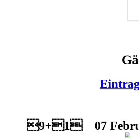
Gä
Eintra
9+1
07 Febru