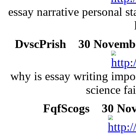
essay narrative personal s
DvscPrish
30 November
why is essay writing impo
science fa
FqfScogs
30 Nove