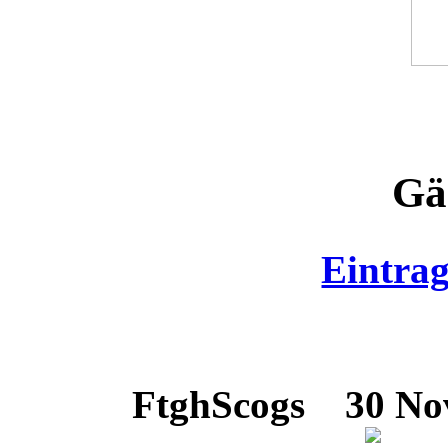
Gä
Eintra
FtghScogs
30 Nov