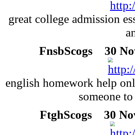
great college admission e
a
FnsbScogs
30 Nov
english homework help onl
someone to 
FtghScogs
30 Nov