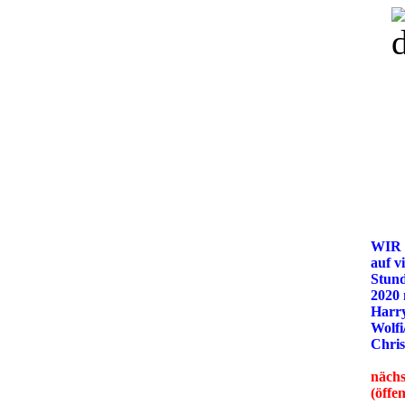
WIR
auf v
Stun
2020
Harry
Wolfi
Chris
nächs
(öffe