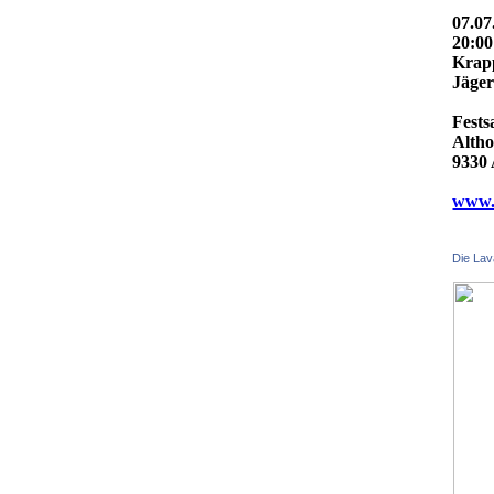
07.07
20:0
Krap
Jäger
Fests
Altho
9330 
www.f
Die Lav