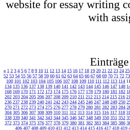
website for essay writing 
with ass
Einträge
«
1
2
3
4
5
6
7
8
9
10
11
12
13
14
15
16
17
18
19
20
21
22
23
24
25
52
53
54
55
56
57
58
59
60
61
62
63
64
65
66
67
68
69
70
71
72
73
100
101
102
103
104
105
106
107
108
109
110
111
112
113
114
1
134
135
136
137
138
139
140
141
142
143
144
145
146
147
148
1
168
169
170
171
172
173
174
175
176
177
178
179
180
181
182
1
202
203
204
205
206
207
208
209
210
211
212
213
214
215
216
2
236
237
238
239
240
241
242
243
244
245
246
247
248
249
250
2
270
271
272
273
274
275
276
277
278
279
280
281
282
283
284
2
304
305
306
307
308
309
310
311
312
313
314
315
316
317
318
3
338
339
340
341
342
343
344
345
346
347
348
349
350
351
352
3
372
373
374
375
376
377
378
379
380
381
382
383
384
385
386
3
406
407
408
409
410
411
412
413
414
415
416
417
418
419