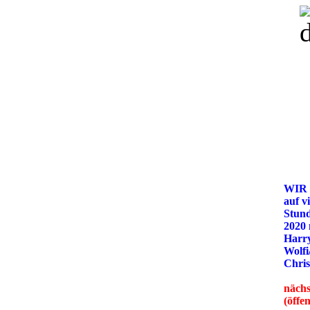
WIR
auf v
Stun
2020
Harry
Wolfi
Chris
nächs
(öffe