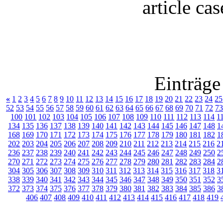
article ca
Einträge
«
1
2
3
4
5
6
7
8
9
10
11
12
13
14
15
16
17
18
19
20
21
22
23
24
25
52
53
54
55
56
57
58
59
60
61
62
63
64
65
66
67
68
69
70
71
72
73
100
101
102
103
104
105
106
107
108
109
110
111
112
113
114
1
134
135
136
137
138
139
140
141
142
143
144
145
146
147
148
1
168
169
170
171
172
173
174
175
176
177
178
179
180
181
182
1
202
203
204
205
206
207
208
209
210
211
212
213
214
215
216
2
236
237
238
239
240
241
242
243
244
245
246
247
248
249
250
2
270
271
272
273
274
275
276
277
278
279
280
281
282
283
284
2
304
305
306
307
308
309
310
311
312
313
314
315
316
317
318
3
338
339
340
341
342
343
344
345
346
347
348
349
350
351
352
3
372
373
374
375
376
377
378
379
380
381
382
383
384
385
386
3
406
407
408
409
410
411
412
413
414
415
416
417
418
419