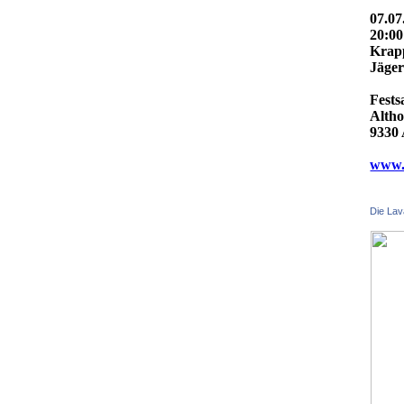
07.07
20:0
Krap
Jäger
Fests
Altho
9330 
www.f
Die Lav