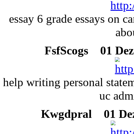
essay 6 grade essays on ca
abo
FsfScogs
01 Deze
help writing personal state
uc adm
Kwgdpral
01 Dez