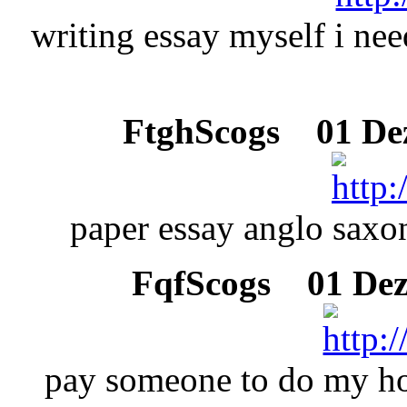
writing essay myself i ne
FtghScogs
01 Dez
paper essay anglo saxo
FqfScogs
01 Deze
pay someone to do my h