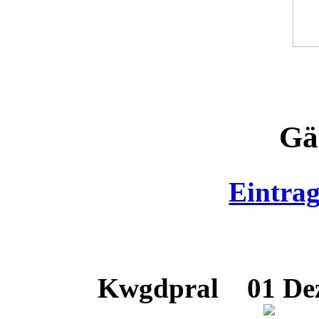
Gä
Eintra
Kwgdpral
01 Dez